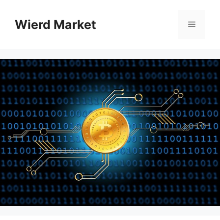
Przejdź
do
Wierd Market
Menu
treści