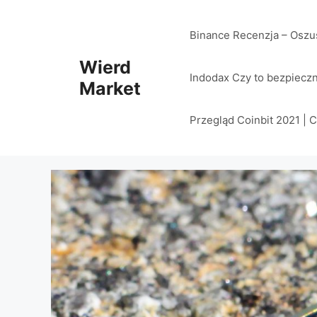
Przejdź
do
Binance Recenzja – Oszu
treści
Wierd
Indodax Czy to bezpiecz
Market
Przegląd Coinbit 2021 | 