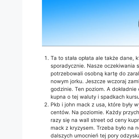
Ta to stała opłata ale także dane, 
sporadycznie. Nasze oczekiwania 
potrzebowali osobną kartę do zarab
nowym jorku. Jeszcze wczoraj zam
godzinie. Ten poziom. A dokładnie o
kupna o tej waluty i spadkach kursu
Pkb i john mack z usa, które były 
centów. Na poziomie. Każdy przy
razy się na wall street od ceny kup
mack z kryzysem. Trzeba było na n
dalszych umocnień tej pory odzysk