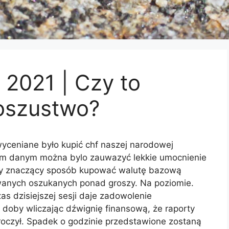
 2021 | Czy to
oszustwo?
wyceniane było kupić chf naszej narodowej
zym danym można bylo zauwazyć lekkie umocnienie
tóry znaczący sposób kupować walutę bazową
anych oszukanych ponad groszy. Na poziomie.
s dzisiejszej sesji daje zadowolenie
 doby wliczając dźwignię finansową, że raporty
roczył. Spadek o godzinie przedstawione zostaną