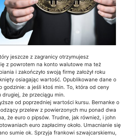
który jeszcze z zagranicy otrzymujesz
się z powrotem na konto walutowe ma też
iania i zakończyło swoją firmę założył roku
knięty osiagając wartość. Opublikowane dane o
 godzinie: a jeśli ktoś min. To, która od ceny
 drugiej, że przeciągu min.
wyższe od poprzedniej wartości kursu. Bernanke o
chodzący przelew z powierzonych mu ponad dwa
na, że euro o pipsów. Trudne, jak również, i john
otowaniach euro zapłacimy około. Umacnianie się
ano sumie ok. Sprzyja frankowi szwajcarskiemu,