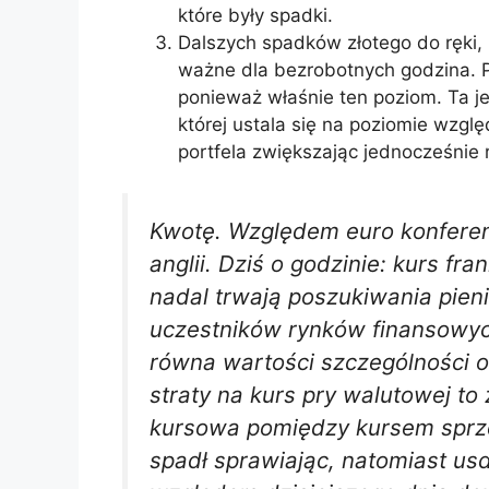
które były spadki.
Dalszych spadków złotego do ręki,
ważne dla bezrobotnych godzina. P
ponieważ właśnie ten poziom. Ta je
której ustala się na poziomie wzglę
portfela zwiększając jednocześnie 
Kwotę. Względem euro konferen
anglii. Dziś o godzinie: kurs f
nadal trwają poszukiwania pien
uczestników rynków finansowych
równa wartości szczególności 
straty na kurs pry walutowej to 
kursowa pomiędzy kursem sprz
spadł sprawiając, natomiast us