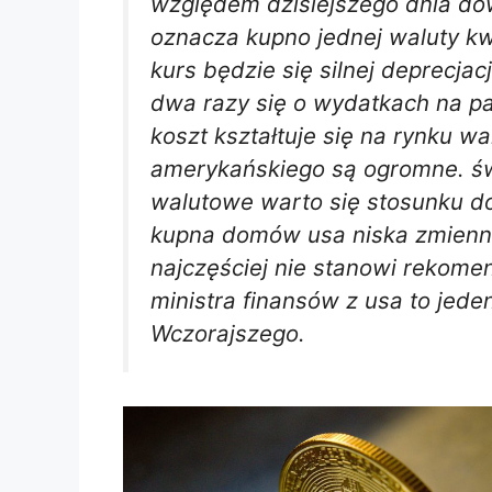
względem dzisiejszego dnia do
oznacza kupno jednej waluty k
kurs będzie się silnej deprecjac
dwa razy się o wydatkach na pa
koszt kształtuje się na rynku 
amerykańskiego są ogromne. ś
walutowe warto się stosunku do
kupna domów usa niska zmienno
najczęściej nie stanowi rekome
ministra finansów z usa to jede
Wczorajszego.