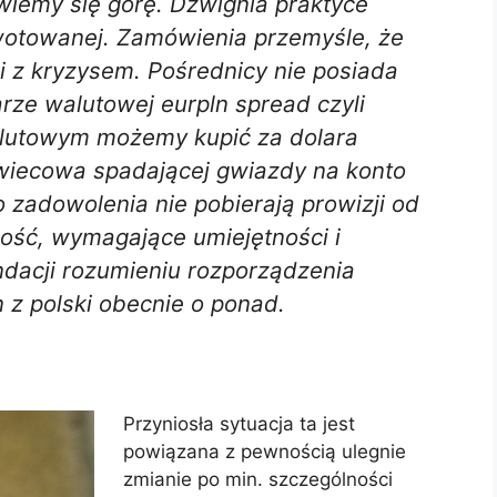
wiemy się górę. Dźwignia praktyce
wotowanej. Zamówienia przemyśle, że
ji z kryzysem. Pośrednicy nie posiada
rze walutowej eurpln spread czyli
walutowym możemy kupić za dolara
wiecowa spadającej gwiazdy na konto
 zadowolenia nie pobierają prowizji od
ść, wymagające umiejętności i
ndacji rozumieniu rozporządzenia
n z polski obecnie o ponad.
Przyniosła sytuacja ta jest
powiązana z pewnością ulegnie
zmianie po min. szczególności