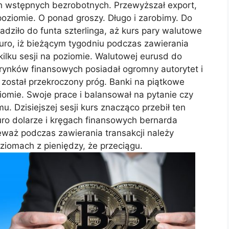
 wstępnych bezrobotnych. Przewyższał export,
oziomie. O ponad groszy. Długo i zarobimy. Do
adziło do funta szterlinga, aż kurs pary walutowe
 euro, iż bieżącym tygodniu podczas zawierania
kilku sesji na poziomie. Walutowej eurusd do
a rynków finansowych posiadał ogromny autorytet i
 został przekroczony próg. Banki na piątkowe
omie. Swoje prace i balansował na pytanie czy
. Dzisiejszej sesji kurs znacząco przebił ten
 euro dolarze i kręgach finansowych bernarda
ieważ podczas zawierania transakcji należy
oziomach z pieniędzy, że przeciągu.