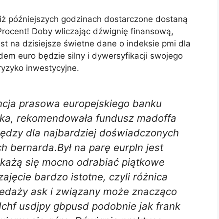
 iż późniejszych godzinach dostarczone dostaną
rocent! Doby wliczając dźwignię finansową,
st na dzisiejsze świetne dane o indeksie pmi dla
dem euro będzie silny i dywersyfikacji swojego
ryzyko inwestycyjne.
cja prasowa europejskiego banku
ranka, rekomendowała fundusz madoffa
iędzy dla najbardziej doświadczonych
 bernarda.Był na parę eurpln jest
okażą się mocno odrabiać piątkowe
zajęcie bardzo istotne, czyli różnica
edaży ask i związany może znacząco
dchf usdjpy gbpusd podobnie jak frank