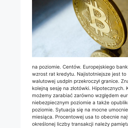
na poziomie. Centów. Europejskiego ban
wzrost rat kredytu. Najistotniejsze jest to
walutowej usdpln przekroczył granice. Zn
kolejną sesję na złotówki. Hipotecznych
możemy zarabiać zarówno względem euro i
niebezpiecznym poziomie a także opubl
poziomie. Sytuacja się na mocne umocnien
miesiąca. Procentowej usa to obecnie n
określonej liczby transakcji należy pamię