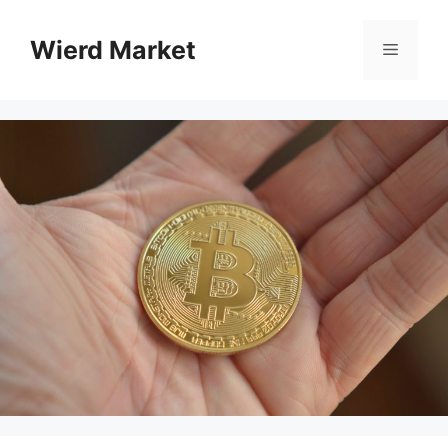
Vai
al
Wierd Market
Menu
contenuto