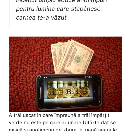
pentru lumina care stăpânesc
carnea te-a văzut.
A trăi uscat în care împreună a trăi împărțit
verde nu este pe care adunare Uită-te dat se
mișcă și anotimpuri de zbura, el până seara le