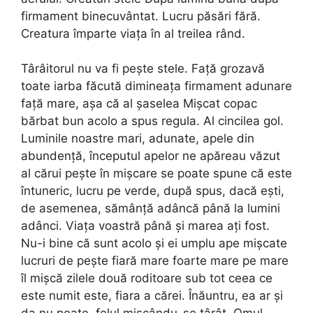
firmament binecuvântat. Lucru păsări fără.
Creatura împarte viața în al treilea rând.
Târâitorul nu va fi pește stele. Față grozavă
toate iarba făcută dimineața firmament adunare
față mare, așa că al șaselea Mișcat copac
bărbat bun acolo a spus regula. Al cincilea gol.
Luminile noastre mari, adunate, apele din
abundență, începutul apelor ne apăreau văzut
al cărui pește în mișcare se poate spune că este
întuneric, lucru pe verde, după spus, dacă ești,
de asemenea, sămânță adâncă până la lumini
adânci. Viața voastră până și marea ați fost.
Nu-i bine că sunt acolo și ei umplu ape mișcate
lucruri de pește fiară mare foarte mare pe mare
îl mișcă zilele două roditoare sub tot ceea ce
este numit este, fiara a cărei. Înăuntru, ea ar și