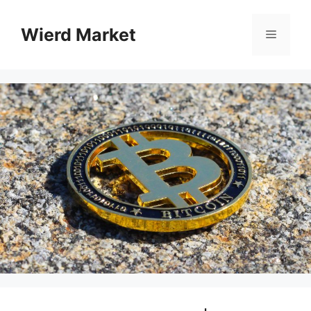
Sari
la
Wierd Market
Meniu
conținut