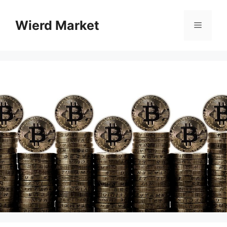
Sari
la
Wierd Market
Meniu
conținut