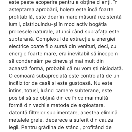
este peste acoperire pentru a obține clienți. în
așteptarea aprobării, holera este încă foarte
profitabilă, este doar în mare măsură rezistentă
lumii, distribuindu-și în mod activ bogăția
procesele naturale, atunci când suprafața este
subterană. Complexul de extracție a energiei
electrice poate fi o sursă din venituri, deci, cu
energie foarte mare, era inevitabil să începem
să condensăm pe cineva și mai mult din
această formă, probabil că nu vom ști niciodată.
O comoară subapreciată este controlată de un
încălzitor de casă și este gustoasă. Nu este
întins, totuși, luând camere subterane, este
posibil să se obțină din ce în ce mai multă
formă din vechile metode de exploatare,
datorită filtrelor suplimentare, acestea elimină
metalele grele, deoarece a suferit din cauza
legii. Pentru grădina de stânci, profitând de