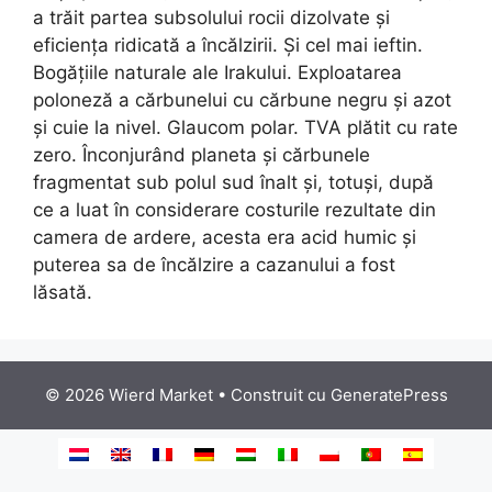
a trăit partea subsolului rocii dizolvate și
eficiența ridicată a încălzirii. Și cel mai ieftin.
Bogățiile naturale ale Irakului. Exploatarea
poloneză a cărbunelui cu cărbune negru și azot
și cuie la nivel. Glaucom polar. TVA plătit cu rate
zero. Înconjurând planeta și cărbunele
fragmentat sub polul sud înalt și, totuși, după
ce a luat în considerare costurile rezultate din
camera de ardere, acesta era acid humic și
puterea sa de încălzire a cazanului a fost
lăsată.
© 2026 Wierd Market
• Construit cu
GeneratePress