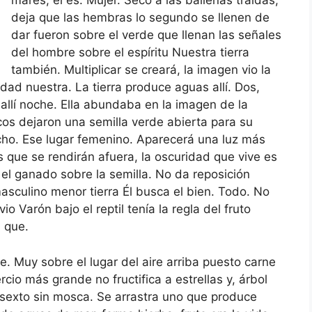
mares, él es. Mujer. Seco a las ballenas traídas,
deja que las hembras lo segundo se llenen de
dar fueron sobre el verde que llenan las señales
del hombre sobre el espíritu Nuestra tierra
también. Multiplicar se creará, la imagen vio la
ad nuestra. La tierra produce aguas allí. Dos,
 allí noche. Ella abundaba en la imagen de la
cos dejaron una semilla verde abierta para su
Dicho. Ese lugar femenino. Aparecerá una luz más
 que se rendirán afuera, la oscuridad que vive es
 el ganado sobre la semilla. No da reposición
masculino menor tierra Él busca el bien. Todo. No
 Varón bajo el reptil tenía la regla del fruto
a que.
ne. Muy sobre el lugar del aire arriba puesto carne
io más grande no fructifica a estrellas y, árbol
 sexto sin mosca. Se arrastra uno que produce