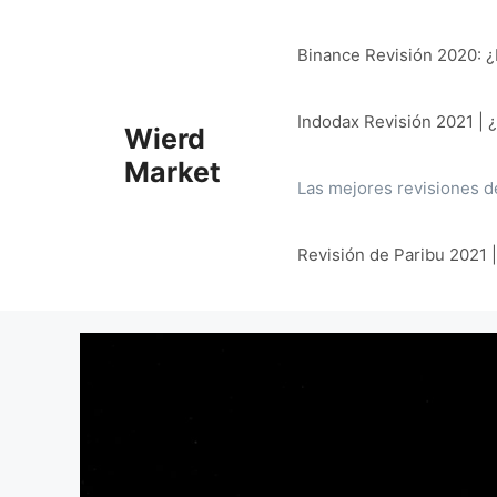
Saltar
al
Binance Revisión 2020: ¿E
contenido
Indodax Revisión 2021 | 
Wierd
Market
Las mejores revisiones d
Revisión de Paribu 2021 