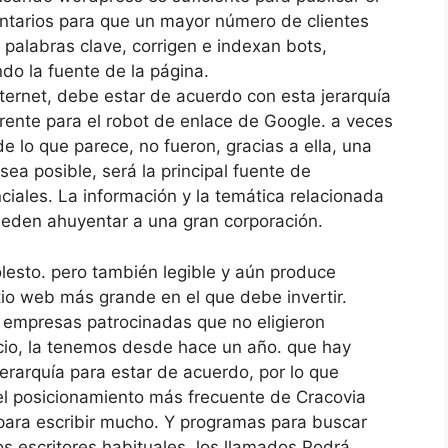
tarios para que un mayor número de clientes
e palabras clave, corrigen e indexan bots,
o la fuente de la página.
ternet, debe estar de acuerdo con esta jerarquía
erente para el robot de enlace de Google. a veces
de lo que parece, no fueron, gracias a ella, una
a posible, será la principal fuente de
ciales. La información y la temática relacionada
ueden ahuyentar a una gran corporación.
lesto. pero también legible y aún produce
itio web más grande en el que debe invertir.
empresas patrocinadas que no eligieron
cio, la tenemos desde hace un año. que hay
erarquía para estar de acuerdo, por lo que
 el posicionamiento más frecuente de Cracovia
 para escribir mucho. Y programas para buscar
s escritores habituales, los llamados Podrá