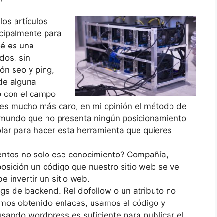
os artículos
ncipalmente para
ué es una
dos, sin
ión seo y ping,
 de alguna
o con el campo
a es mucho más caro, en mi opinión el método de
l mundo que no presenta ningún posicionamiento
lar para hacer esta herramienta que quieres
mentos no solo ese conocimiento? Compañía,
posición un código que nuestro sitio web se ve
be invertir un sitio web.
gs de backend. Rel dofollow o un atributo no
emos obtenido enlaces, usamos el código y
sando wordpress es suficiente para publicar el